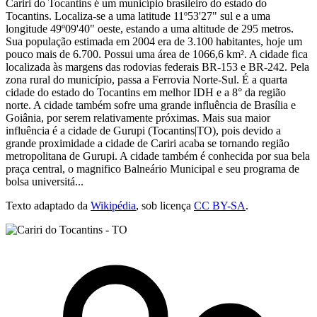
Cariri do Tocantins é um município brasileiro do estado do
Tocantins. Localiza-se a uma latitude 11º53'27" sul e a uma
longitude 49º09'40" oeste, estando a uma altitude de 295 metros.
Sua população estimada em 2004 era de 3.100 habitantes, hoje um
pouco mais de 6.700. Possui uma área de 1066,6 km². A cidade fica
localizada às margens das rodovias federais BR-153 e BR-242. Pela
zona rural do município, passa a Ferrovia Norte-Sul. É a quarta
cidade do estado do Tocantins em melhor IDH e a 8° da região
norte. A cidade também sofre uma grande influência de Brasília e
Goiânia, por serem relativamente próximas. Mais sua maior
influência é a cidade de Gurupi (Tocantins|TO), pois devido a
grande proximidade a cidade de Cariri acaba se tornando região
metropolitana de Gurupi. A cidade também é conhecida por sua bela
praça central, o magnifico Balneário Municipal e seu programa de
bolsa universitá...
Texto adaptado da
Wikipédia
, sob licença
CC BY-SA
.