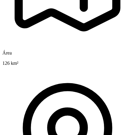
Área
126 km²