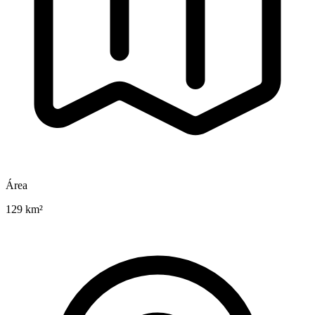
Área
129 km²