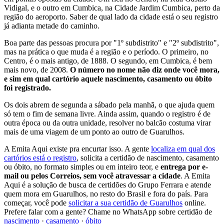
Vidigal, e o outro em Cumbica, na Cidade Jardim Cumbica, perto da
região do aeroporto. Saber de qual lado da cidade está o seu registro
já adianta metade do caminho.
Boa parte das pessoas procura por "1º subdistrito" e "2º subdistrito",
mas na prática o que muda é a região e o período. O primeiro, no
Centro, é o mais antigo, de 1888. O segundo, em Cumbica, é bem
mais novo, de 2008.
O número no nome não diz onde você mora,
e sim em qual cartório aquele nascimento, casamento ou óbito
foi registrado.
Os dois abrem de segunda a sábado pela manhã, o que ajuda quem
só tem o fim de semana livre. Ainda assim, quando o registro é de
outra época ou da outra unidade, resolver no balcão costuma virar
mais de uma viagem de um ponto ao outro de Guarulhos.
A Emita Aqui existe pra encurtar isso. A gente
localiza em qual dos
cartórios está o registro
, solicita a certidão de nascimento, casamento
ou óbito, no formato simples ou em inteiro teor, e
entrega por e-
mail ou pelos Correios, sem você atravessar a cidade
. A Emita
Aqui é a solução de busca de certidões do Grupo Ferrara e atende
quem mora em Guarulhos, no resto do Brasil e fora do país. Para
começar, você pode
solicitar a sua certidão de Guarulhos
online.
Prefere falar com a gente? Chame no WhatsApp sobre certidão de
nascimento
·
casamento
·
óbito