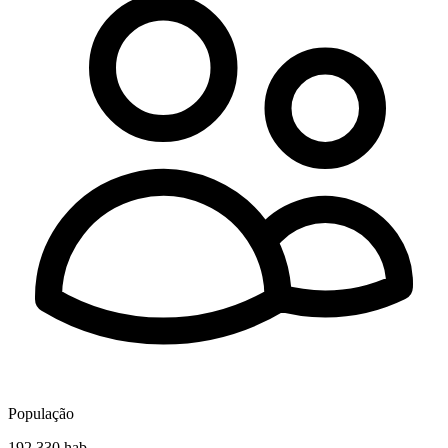
População
192.330 hab.