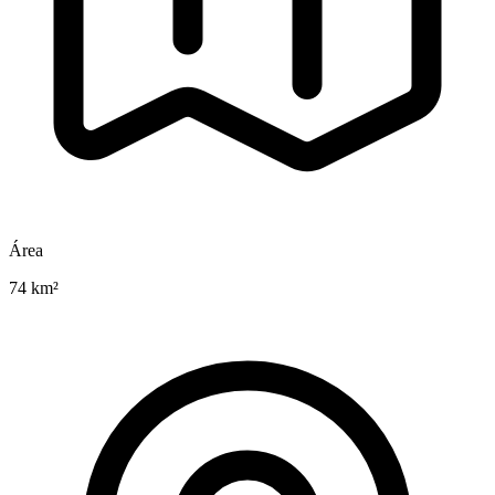
Área
74 km²