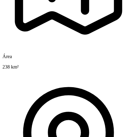
Área
238 km²