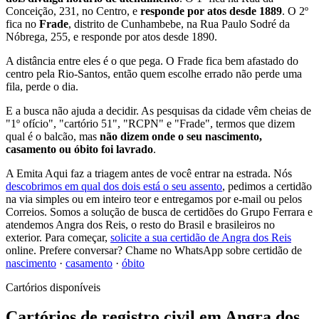
Conceição, 231, no Centro, e
responde por atos desde 1889
. O 2º
fica no
Frade
, distrito de Cunhambebe, na Rua Paulo Sodré da
Nóbrega, 255, e responde por atos desde 1890.
A distância entre eles é o que pega. O Frade fica bem afastado do
centro pela Rio-Santos, então quem escolhe errado não perde uma
fila, perde o dia.
E a busca não ajuda a decidir. As pesquisas da cidade vêm cheias de
"1º ofício", "cartório 51", "RCPN" e "Frade", termos que dizem
qual é o balcão, mas
não dizem onde o seu nascimento,
casamento ou óbito foi lavrado
.
A Emita Aqui faz a triagem antes de você entrar na estrada. Nós
descobrimos em qual dos dois está o seu assento
, pedimos a certidão
na via simples ou em inteiro teor e entregamos por e-mail ou pelos
Correios. Somos a solução de busca de certidões do Grupo Ferrara e
atendemos Angra dos Reis, o resto do Brasil e brasileiros no
exterior. Para começar,
solicite a sua certidão de Angra dos Reis
online. Prefere conversar? Chame no WhatsApp sobre certidão de
nascimento
·
casamento
·
óbito
Cartórios disponíveis
Cartórios de registro civil em Angra dos