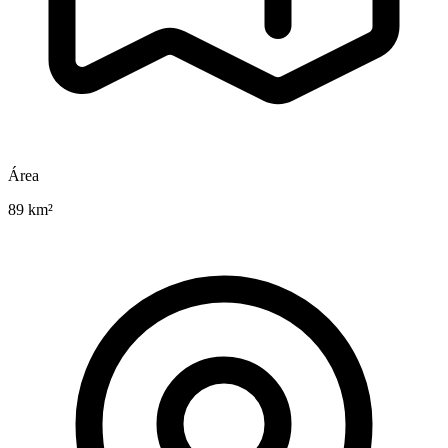
Área
89 km²