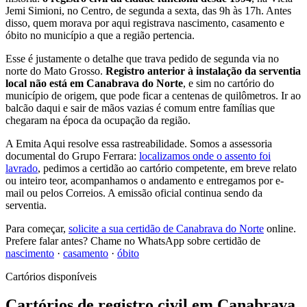
Jemi Simioni, no Centro, de segunda a sexta, das 9h às 17h. Antes
disso, quem morava por aqui registrava nascimento, casamento e
óbito no município a que a região pertencia.
Esse é justamente o detalhe que trava pedido de segunda via no
norte do Mato Grosso.
Registro anterior à instalação da serventia
local não está em Canabrava do Norte
, e sim no cartório do
município de origem, que pode ficar a centenas de quilômetros. Ir ao
balcão daqui e sair de mãos vazias é comum entre famílias que
chegaram na época da ocupação da região.
A Emita Aqui resolve essa rastreabilidade. Somos a assessoria
documental do Grupo Ferrara:
localizamos onde o assento foi
lavrado
, pedimos a certidão ao cartório competente, em breve relato
ou inteiro teor, acompanhamos o andamento e entregamos por e-
mail ou pelos Correios. A emissão oficial continua sendo da
serventia.
Para começar,
solicite a sua certidão de Canabrava do Norte
online.
Prefere falar antes? Chame no WhatsApp sobre certidão de
nascimento
·
casamento
·
óbito
Cartórios disponíveis
Cartórios de registro civil em Canabrava