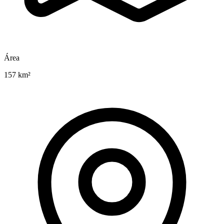
Área
157 km²