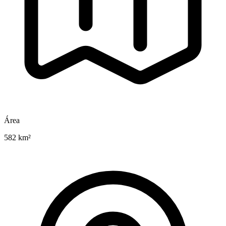
Área
582 km²