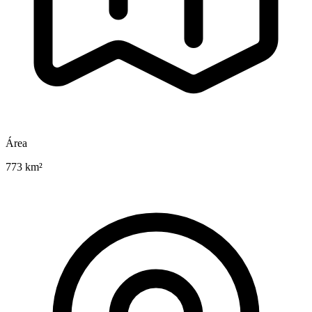
Área
773 km²