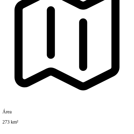
Área
273 km²