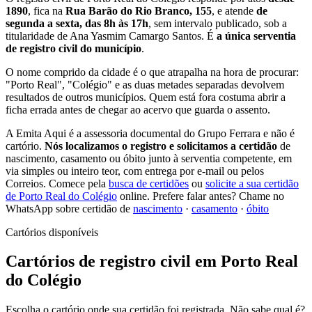
1890
, fica na
Rua Barão do Rio Branco, 155
, e atende
de
segunda a sexta, das 8h às 17h
, sem intervalo publicado, sob a
titularidade de Ana Yasmim Camargo Santos. É
a única serventia
de registro civil do município
.
O nome comprido da cidade é o que atrapalha na hora de procurar:
"Porto Real", "Colégio" e as duas metades separadas devolvem
resultados de outros municípios. Quem está fora costuma abrir a
ficha errada antes de chegar ao acervo que guarda o assento.
A Emita Aqui é a assessoria documental do Grupo Ferrara e não é
cartório.
Nós localizamos o registro e solicitamos a certidão
de
nascimento, casamento ou óbito junto à serventia competente, em
via simples ou inteiro teor, com entrega por e-mail ou pelos
Correios. Comece pela
busca de certidões
ou
solicite a sua certidão
de Porto Real do Colégio
online. Prefere falar antes? Chame no
WhatsApp sobre certidão de
nascimento
·
casamento
·
óbito
Cartórios disponíveis
Cartórios de registro civil em Porto Real
do Colégio
Escolha o cartório onde sua certidão foi registrada. Não sabe qual é?